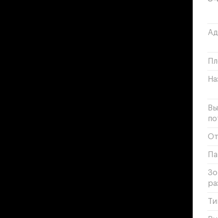
Ад
Пл
На
Вы
по
От
Па
Зо
ра
Ти