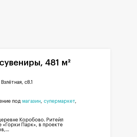
сувениры, 481 м²
Взлётная, с8.1
ение под
магазин
супермаркет
деревне Коробово. Ритейл
е «Горки Парк», в проекте
,...