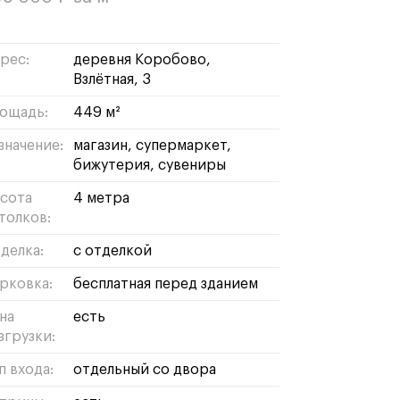
рес:
деревня Коробово,
Взлётная, 3
ощадь:
449 м²
значение:
магазин
супермаркет
бижутерия
сувениры
сота
4 метра
толков:
делка:
с отделкой
рковка:
бесплатная перед зданием
на
есть
згрузки:
п входа:
отдельный со двора