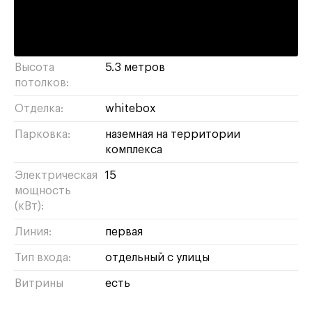
красоты
шоурум
кафе
пункт
выдачи
алко-маркет
бижутерия
бизнес
парикмахерская
сувениры
Высота
5.3 метров
потолков:
Отделка:
whitebox
Парковка:
наземная на территории
комплекса
Электрическая
15
мощность
(кВт):
Линия:
первая
Тип входа:
отдельный с улицы
Витрины
есть