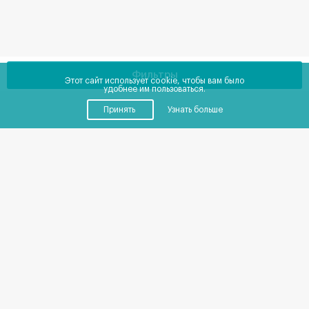
Фильтры
Этот сайт использует cookie, чтобы вам было
удобнее им пользоваться.
Принять
Узнать больше
Купить
Снять
Помещения
от
0
до
0
₽
в месяц