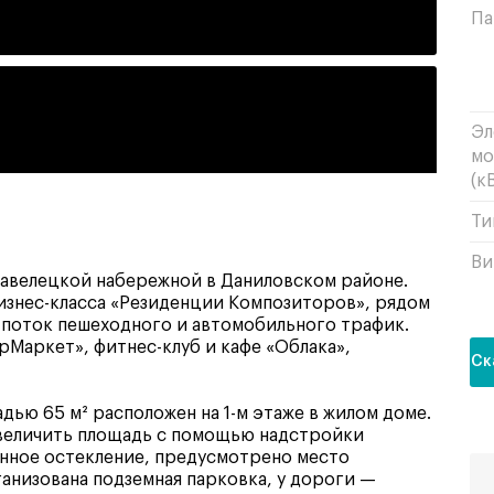
Па
Эл
мо
(кВ
Ти
Ви
авелецкой набережной в Даниловском районе.
изнес-класса «Резиденции Композиторов», рядом
й поток пешеходного и автомобильного трафик.
Маркет», фитнес-клуб и кафе «Облака»,
Ск
ью 65 м² расположен на 1-м этаже в жилом доме.
увеличить площадь с помощью надстройки
инное остекление, предусмотрено место
ганизована подземная парковка, у дороги —