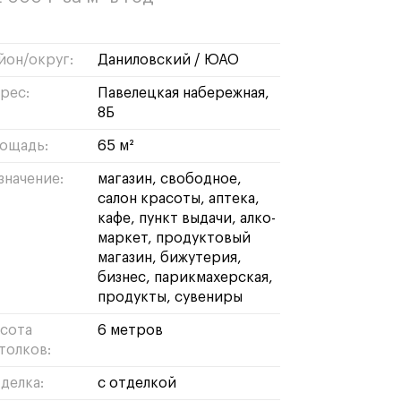
йон/округ:
даниловский
/
ЮАО
рес:
Павелецкая набережная,
8Б
ощадь:
65 м²
значение:
магазин
свободное
салон красоты
аптека
кафе
пункт выдачи
алко-
маркет
продуктовый
магазин
бижутерия
бизнес
парикмахерская
продукты
сувениры
сота
6 метров
толков:
делка:
с отделкой