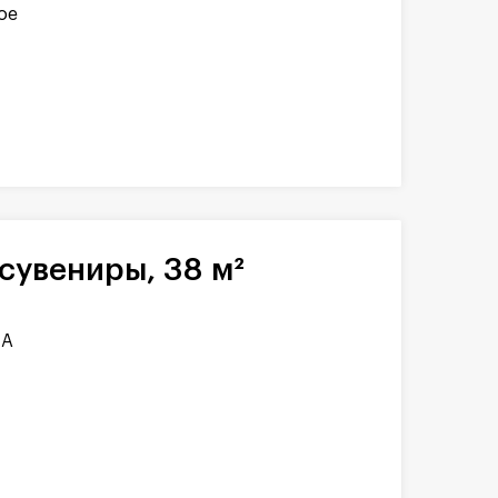
ое
сувениры, 38 м²
1А