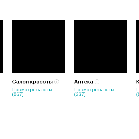
Салон красоты
Аптека
Посмотреть лоты
Посмотреть лоты
П
(867)
(337)
(