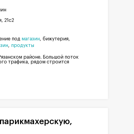
мин
, 21с2
ение под
магазин
бижутерия
зин
продукты
Рязанском районе. Большой поток
ого трафика, рядом строится