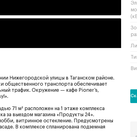
Эл
мо
(кВ
Зо
ра
Ли
Ти
Ви
инии Нижегородской улицы в Таганском районе.
вки общественного транспорта обеспечивает
ный трафик. Окружение — кафе Pioner’s,
у!».
Ск
ью 71 м² расположен на 1 этаже комплекса
лка за выездом магазина «Продукты 24».
 лобби, витринное остекление. Предусмотрены
фасаде. В комплексе спланирована подземная