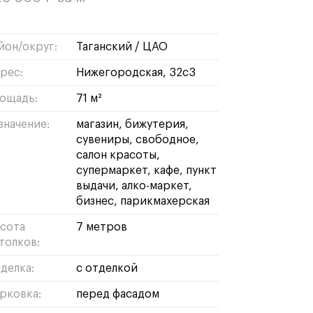
йон/округ:
таганский
/
ЦАО
рес:
Нижегородская, 32с3
ощадь:
71 м²
значение:
магазин
бижутерия
сувениры
свободное
салон красоты
супермаркет
кафе
пункт
выдачи
алко-маркет
бизнес
парикмахерская
сота
7 метров
толков:
делка:
с отделкой
рковка:
перед фасадом