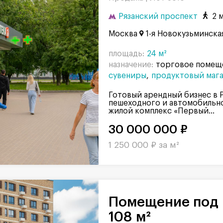
Рязанский проспект
2 
Москва
1-я Новокузьминская
площадь:
24 м²
назначение:
торговое помещ
сувениры
продуктовый мага
Готовый арендный бизнес в 
пешеходного и автомобильн
жилой комплекс «Первый...
30 000 000 ₽
1 250 000 ₽ за м²
Помещение под парикмахерскую,
108 м²