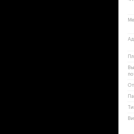
Ме
Ад
Пл
Вы
по
От
Па
Ти
Ви