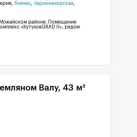
ерия
бизнес
парикмахерская
 Можайском районе. Помещение
комплекс «КутузовGRAD II», рядом
емляном Валу, 43 м²