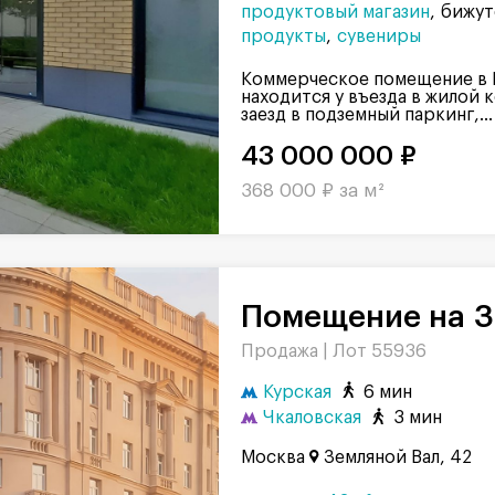
продуктовый магазин
бижут
продукты
сувениры
Коммерческое помещение в
находится у въезда в жилой 
заезд в подземный паркинг,...
43 000 000 ₽
368 000 ₽ за м²
Помещение на З
Продажа |
Лот 55936
Курская
6 мин
Чкаловская
3 мин
Москва
Земляной Вал, 42