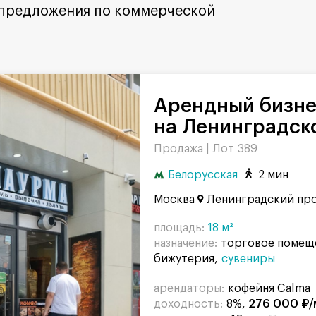
 предложения по коммерческой
Арендный бизнес
на Ленинградско
Продажа |
Лот 389
Белорусская
2 мин
Москва
Ленинградский про
площадь:
18 м²
назначение:
торговое помещ
бижутерия
сувениры
арендаторы:
кофейня Calma
доходность:
8%,
276 000 ₽/