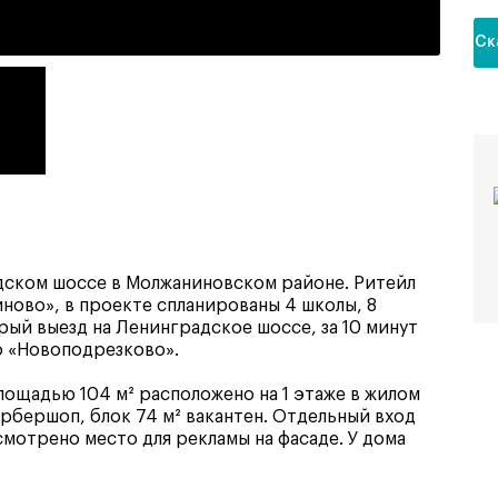
Ск
дском шоссе в Молжаниновском районе. Ритейл
ново», в проекте спланированы 4 школы, 8
рый выезд на Ленинградское шоссе, за 10 минут
о «Новоподрезково».
ощадью 104 м² расположено на 1 этаже в жилом
арбершоп, блок 74 м² вакантен. Отдельный вход
смотрено место для рекламы на фасаде. У дома