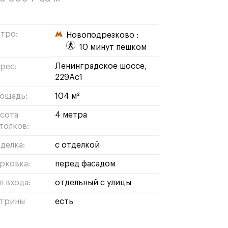
тро:
Новоподрезково :
10 минут пешком
Ленинградское шоссе,
рес:
229Ас1
ощадь:
104 м²
сота
4 метра
толков:
делка:
с отделкой
рковка:
перед фасадом
п входа:
отдельный с улицы
трины
есть