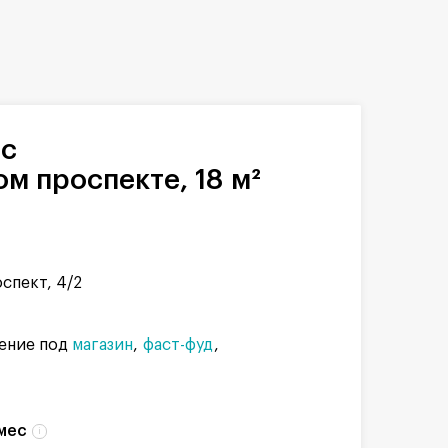
м проспекте, 18 м²
спект, 4/2
ение под
магазин
фаст-фуд
мес