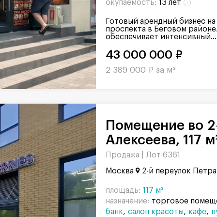
окупаемость:
13 лет
Готовый арендный бизнес на
проспекта в Беговом районе
обеспечивает интенсивный...
43 000 000 ₽
2 389 000 ₽ за м²
Помещение во 2-м переулке Петра
Алексеева, 117 м
Продажа |
Лот 6361
Москва
2-й переулок Петра
площадь:
117 м²
назначение:
торговое помещ
банк
салон красоты
кафе
п