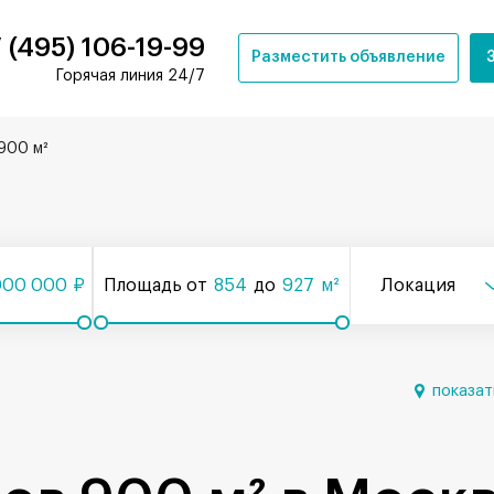
 (495) 106-19-99
Разместить объявление
Горячая линия 24/7
900 м²
000 000
₽
Площадь от
854
до
927
м²
Локация
показат