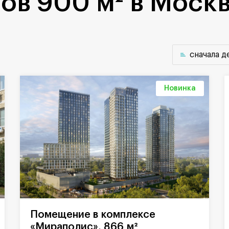
ов 900 м² в Моск
cначала 
Новинка
Помещение в комплексе
«Мираполис», 866 м²