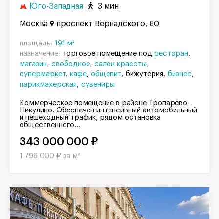
Юго-Западная
3 мин
Москва
проспект Вернадского, 80
площадь:
191 м²
назначение:
торговое помещение под
ресторан
магазин
свободное
салон красоты
супермаркет
кафе
общепит
бижутерия
бизнес
парикмахерская
сувениры
Коммерческое помещение в районе Тропарёво-
Никулино. Обеспечен интенсивный автомобильный
и пешеходный трафик, рядом остановка
общественного...
343 000 000 ₽
1 796 000 ₽ за м²