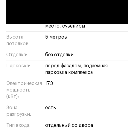
Назначение:
офис
магазин
свободное
супермаркет
спортзал
кафе
бижутерия
бизнес
рабочее
место
сувениры
Высота
5 метров
потолков:
Отделка:
без отделки
Парковка:
перед фасадом, подземная
парковка комплекса
Электрическая
173
мощность
(кВт):
Зона
есть
разгрузки:
Тип входа:
отдельный со двора