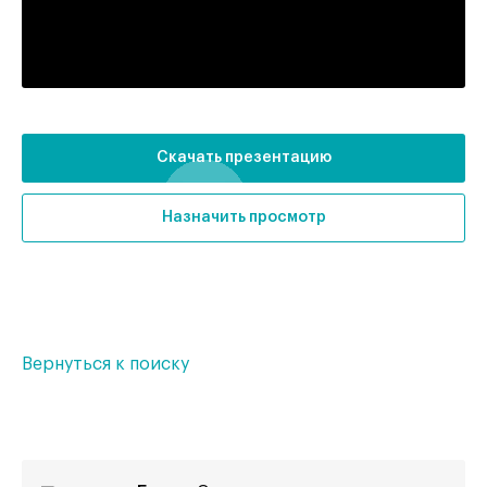
Тип здания:
жилой комплекс
Отделка:
без отделки
Скачать презентацию
Назначить просмотр
Вернуться к поиску