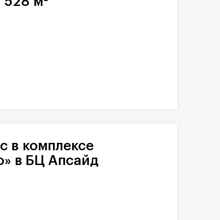
 528 м²
о» в БЦ Апсайд