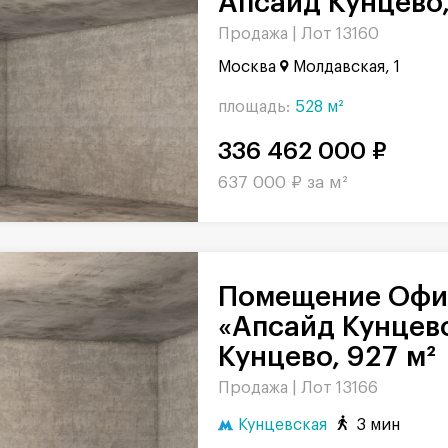
Апсайд Кунцево,
Продажа |
Лот 13160
Москва
Молдавская, 1
площадь:
528 м²
336 462 000 ₽
637 000 ₽ за м²
Помещение Офис в комплексе
«Апсайд Кунцев
Кунцево, 927 м²
Продажа |
Лот 13166
Кунцевская
3 мин