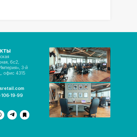
акты
ская
ная, 6с2,
Империя», 3-й
, офис 4315
sretail.com
) 106-19-99