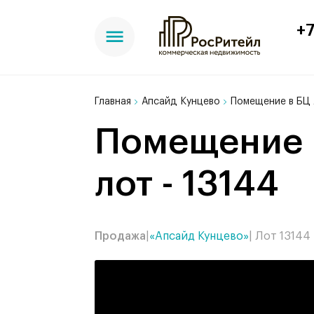
+7
Главная
Апсайд Кунцево
Помещение в БЦ 
Помещение в БЦ Апсайд Кунцево, 109 м²,
лот - 13144
Продажа
|
«Апсайд Кунцево»
| Лот 13144