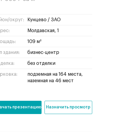
йон/округ:
кунцево
/
ЗАО
рес:
Молдавская, 1
ощадь:
109 м²
п здания:
бизнес-центр
делка:
без отделки
рковка:
подземная на 164 места,
наземная на 46 мест
ачать презентацию
Назначить просмотр