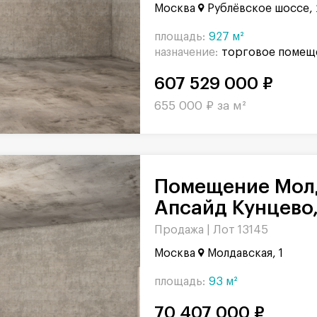
Москва
Рублёвское шоссе, 
площадь:
927 м²
назначение:
торговое помещ
607 529 000 ₽
655 000 ₽ за м²
Помещение Молдавская в БЦ
Апсайд Кунцево,
Продажа |
Лот 13145
Москва
Молдавская, 1
площадь:
93 м²
70 407 000 ₽