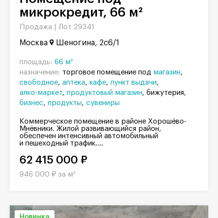
микрокредит, 66 м²
Продажа |
Лот 29341
Москва
Шеногина, 2с6/1
площадь:
66 м²
назначение:
торговое помещение под
магазин
свободное
аптека
кафе
пункт выдачи
алко-маркет
продуктовый магазин
бижутерия
бизнес
продукты
сувениры
Коммерческое помещение в районе Хорошёво-
Мнёвники. Жилой развивающийся район,
обеспечен интенсивный автомобильный
и пешеходный трафик....
62 415 000 ₽
946 000 ₽ за м²
Новинка