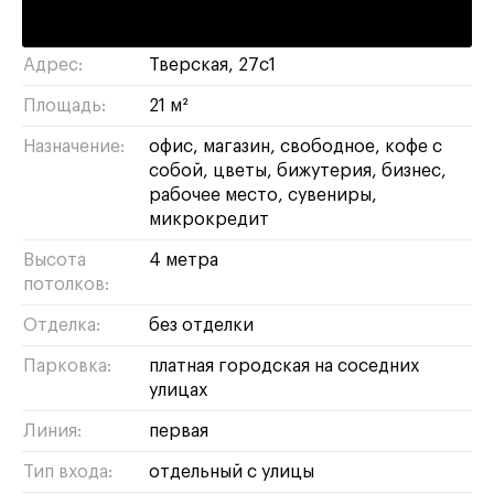
тверской
/
ЦАО
Район/округ:
Адрес:
Тверская, 27с1
Площадь:
21 м²
Назначение:
офис
магазин
свободное
кофе с
собой
цветы
бижутерия
бизнес
рабочее место
сувениры
микрокредит
Высота
4 метра
потолков:
Отделка:
без отделки
Парковка:
платная городская на соседних
улицах
Линия:
первая
Тип входа:
отдельный с улицы