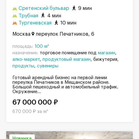
Сретенский бульвар
9 мин
Трубная
4 мин
Тургеневская
10 мин
Москва
переулок Печатников, 6
площадь:
100 м²
назначение:
торговое помещение под
магазин
алко-маркет
продуктовый магазин
бижутерия
продукты
сувениры
Готовый арендный бизнес на первой линии
переулка Печатников в Мещанском районе.
Большой пешеходный и автомобильный трафик.
Окружение...
67 000 000 ₽
670 000 ₽ за м²
Новинка