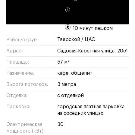
Доходность:
8%
Метро:
Маяковская :
10 минут пешком
тверской
/
ЦАО
Район/округ:
Адрес:
Садовая-Каретная улица, 20с1
Площадь:
57 м²
Назначение:
кафе
общепит
Высота потолков:
3 метра
Отделка:
с отделкой
Парковка:
городская платная парковка
на соседних улицах
Электрическая
30
мощность (кВт):