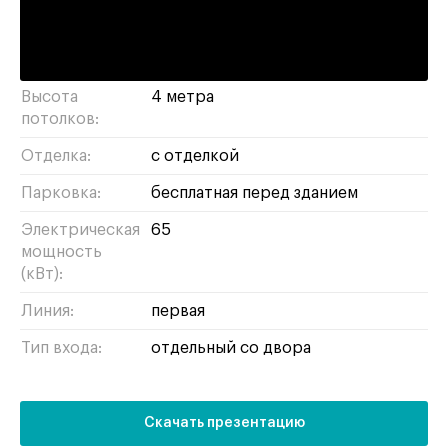
шоурум
продуктовый магазин
бижутерия
бизнес
продукты
рабочее место
сувениры
Высота
4 метра
потолков:
Отделка:
с отделкой
Парковка:
бесплатная перед зданием
Электрическая
65
мощность
(кВт):
Линия:
первая
Тип входа:
отдельный со двора
Скачать презентацию