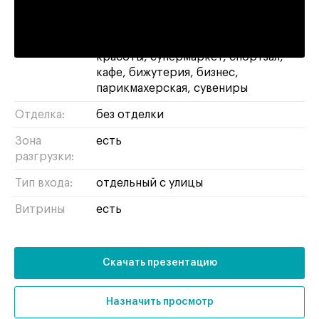
Площадь:
271 м²
Назначение:
клиника
магазин
свободное
салон
красоты
супермаркет
спортзал
кафе
бижутерия
бизнес
парикмахерская
сувениры
Отделка:
без отделки
Зона
есть
разгрузки:
Тип входа:
отдельный с улицы
Витрины
есть
Скачать презентацию
Назначить просмотр