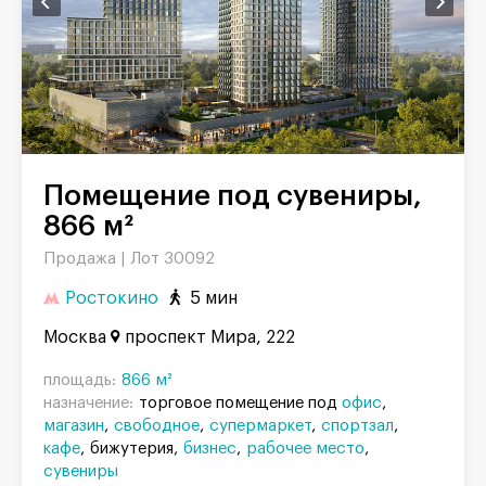
Помещение под сувениры,
866 м²
Продажа |
Лот 30092
Ростокино
5 мин
Москва
проспект Мира, 222
площадь:
866 м²
назначение:
торговое помещение под
офис
магазин
свободное
супермаркет
спортзал
кафе
бижутерия
бизнес
рабочее место
сувениры