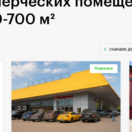
мерческих помещ
-700 м²
cначала 
Новинка