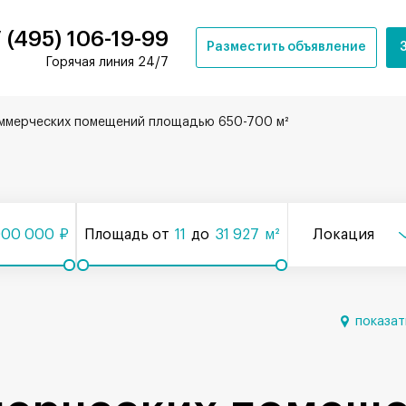
 (495) 106-19-99
Разместить объявление
Горячая линия 24/7
ммерческих помещений площадью 650-700 м²
000 000
₽
Площадь от
11
до
31 927
м²
Локация
показат