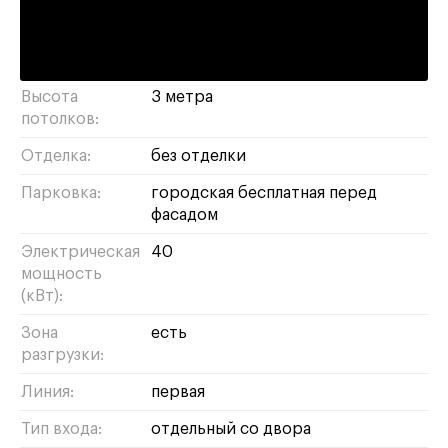
банк
салон красоты
супермаркет
кафе
бижутерия
бизнес
парикмахерская
сувениры
Высота
3 метра
потолков:
Отделка:
без отделки
Парковка:
городская бесплатная перед
фасадом
Электрическая
40
мощность
(кВт):
Зона
есть
разгрузки:
Линия:
первая
Тип входа:
отдельный со двора