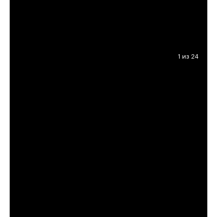
1 из 24
566 505 000 ₽
1 293 000 ₽ за м²
Метро:
Парк Культуры :
10 минут пешком
хамовники
/
ЦАО
Район/округ:
Адрес:
Бурденко, 3
Площадь:
438 м²