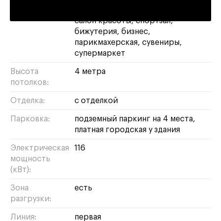
Назначение:
ресторан
магазин
свободное
салон красоты
спортзал
бижутерия
бизнес
парикмахерская
сувениры
супермаркет
Высота
4 метра
потолков:
Отделка:
с отделкой
Парковка:
подземный паркинг на 4 места,
платная городская у здания
Электрическая
116
мощность
(кВт):
Зона
есть
разгрузки:
Линия:
первая