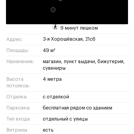
Доходность:
8%
Метро:
Зорге :
9 минут пешком
3-я Хорошёвская, 21с6
Адрес:
Площадь:
49 м²
Назначение:
магазин
пункт выдачи
бижутерия
сувениры
Высота
4 метра
потолков:
Отделка:
с отделкой
Парковка:
бесплатная рядом со зданием
Тип входа:
отдельный с улицы
Витрины
есть