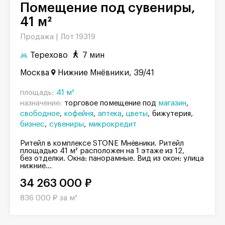
Помещение под сувениры,
41 м²
Продажа |
Лот 19319
Терехово
7 мин
Москва
Нижние Мнёвники, 39/41
площадь:
41 м²
назначение:
торговое помещение под
магазин
свободное
кофейня
аптека
цветы
бижутерия
бизнес
сувениры
микрокредит
Ритейл в комплексе STONE Мнёвники. Ритейл
площадью 41 м² расположен на 1 этаже из 12,
без отделки. Окна: панорамные. Вид из окон: улица
нижние...
34 263 000 ₽
836 000 ₽ за м²