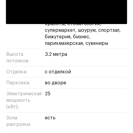
Этаж:
1 этаж
Назначение:
магазин
свободное
салон
красоты
стоматология
супермаркет
шоурум
спортзал
бижутерия
бизнес
парикмахерская
сувениры
Высота
3.2 метра
потолков:
Отделка:
с отделкой
Парковка:
во дворе
Электрическая
25
мощность
(кВт):
Зона
есть
разгрузки: