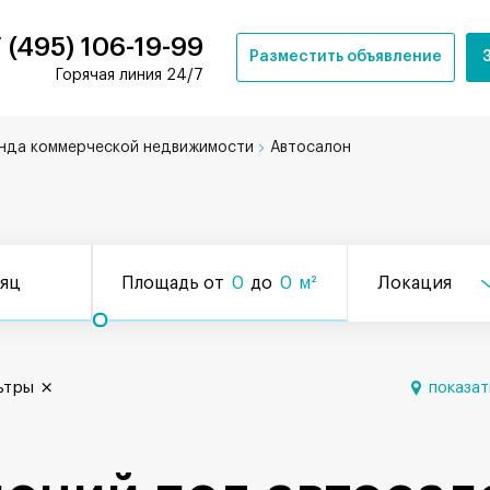
 (495) 106-19-99
Разместить объявление
Горячая линия 24/7
нда коммерческой недвижимости
Автосалон
сяц
Площадь от
0
до
0
м²
Локация
ьтры
показат