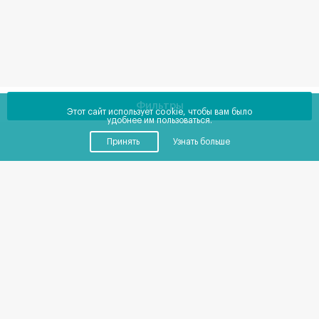
Фильтры
Этот сайт использует cookie, чтобы вам было
удобнее им пользоваться.
Принять
Узнать больше
Купить
Снять
Помещения
от
0
до
0
₽
в месяц