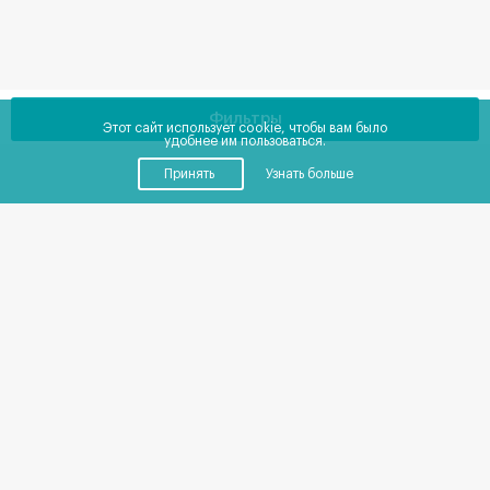
Фильтры
Этот сайт использует cookie, чтобы вам было
удобнее им пользоваться.
Принять
Узнать больше
Купить
Снять
Помещения
от
0
до
0
₽
в месяц