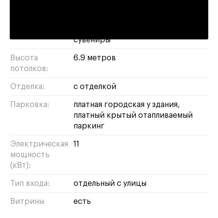
красоты
спортзал
продуктовый
магазин
бижутерия
бизнес
парикмахерская
продукты
сувениры
Высота
6.9 метров
потолков:
Отделка:
с отделкой
Парковка:
платная городская у здания,
платный крытый отапливаемый
паркинг
Электрическая
11
мощность
(кВт):
Тип входа:
отдельный с улицы
Витрины
есть