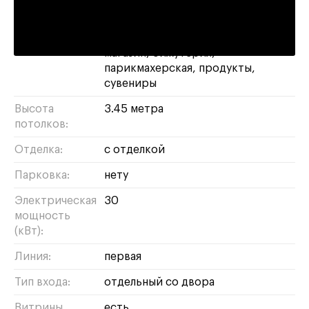
Назначение:
ресторан
магазин
салон красоты
аптека
кафе
продуктовый
магазин
бижутерия
парикмахерская
продукты
сувениры
Высота
3.45 метра
потолков:
Отделка:
с отделкой
Парковка:
нету
Электрическая
30
мощность
(кВт):
Линия:
первая
Тип входа:
отдельный со двора
Витрины
есть