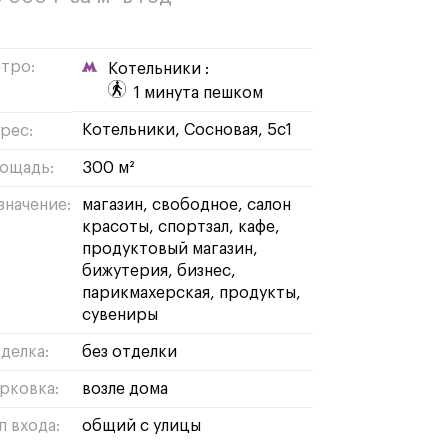
тро:
Котельники :
1 минута пешком
Котельники, Сосновая, 5с1
рес:
ощадь:
300 м²
значение:
магазин
свободное
салон
красоты
спортзал
кафе
продуктовый магазин
бижутерия
бизнес
парикмахерская
продукты
сувениры
делка:
без отделки
рковка:
возле дома
п входа:
общий с улицы