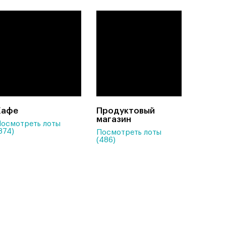
Кафе
Продуктовый
магазин
осмотреть лоты
874)
Посмотреть лоты
(486)