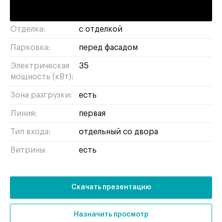
потолков:
Отделка:
с отделкой
Парковка:
перед фасадом
Электрическая
35
мощность (кВт):
Зона разгрузки:
есть
Линия:
первая
Тип входа:
отдельный со двора
Витрины
есть
Скачать презентацию
Назначить просмотр