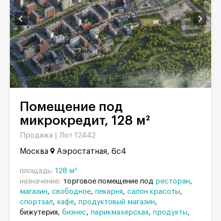
Помещение под
микрокредит, 128 м²
Продажа |
Лот 12442
Москва
Аэростатная, 6с4
площадь:
128 м²
назначение:
торговое помещение под
ресторан
магазин
свободное
пекарня
салон красоты
спортзал
кафе
продуктовый магазин
бижутерия
бизнес
парикмахерская
продукты