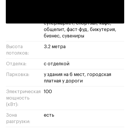
Площадь:
262 м²
Назначение:
ресторан
магазин
свободное
супермаркет
спортзал
кафе
общепит
фаст-фуд
бижутерия
бизнес
сувениры
Высота
3.2 метра
потолков:
Отделка:
с отделкой
Парковка:
у здания на 6 мест, городская
платная у дороги
Электрическая
100
мощность
(кВт):
Зона
есть
разгрузки: