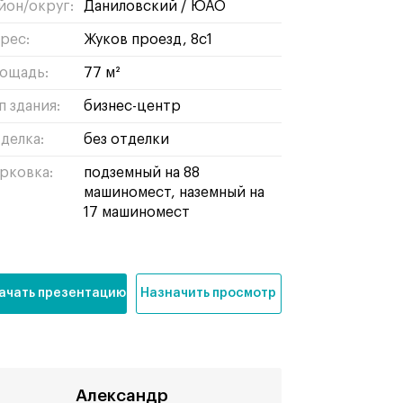
йон/округ:
даниловский
/
ЮАО
рес:
Жуков проезд, 8с1
ощадь:
77 м²
п здания:
бизнес-центр
делка:
без отделки
рковка:
подземный на 88
машиномест, наземный на
17 машиномест
ачать презентацию
Назначить просмотр
Александр