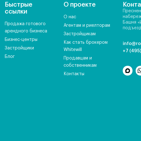
Быстрые
О проекте
Конт
ссылки
Преснен
набереж
О нас
Башня «
Продажа готового
Агентам и риелторам
подъезд
арендного бизнеса
Застройщикам
Бизнес-центры
Как стать брокером
info@ro
Застройщики
Whitewill
+7 (495
Блог
Продавцам и
собственникам
Контакты