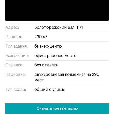
Римская :
9 минут пешком
лефортово
/
ЮВАО
Район/округ:
Адрес:
Золоторожский Вал, 11/1
Площадь:
239 м²
Тип здания:
бизнес-центр
Назначение:
офис
рабочее место
Отделка:
без отделки
Парковка:
двухуровневая подземная на 290
мест
Тип входа:
общий с улицы
Скачать презентацию