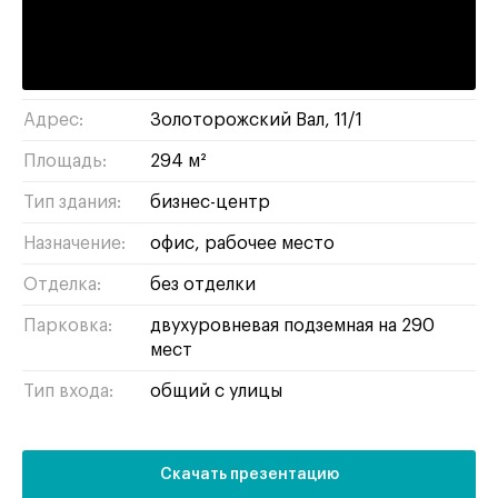
Римская :
9 минут пешком
лефортово
/
ЮВАО
Район/округ:
Адрес:
Золоторожский Вал, 11/1
Площадь:
294 м²
Тип здания:
бизнес-центр
Назначение:
офис
рабочее место
Отделка:
без отделки
Парковка:
двухуровневая подземная на 290
мест
Тип входа:
общий с улицы
Скачать презентацию