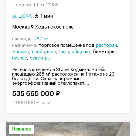
Продажа |
Лот 12986
ЦСКА
1 мин
Москва
Ходынское поле
площадь:
267 м²
назначение:
торговое помещение под
ресторан
магазин
свободное
кафе
общепит
бижутерия
бизнес
сувениры
Ритейл в комплексе Stone Ходынка. Ритейл
площадью 268 м² расположен на 1 этаже из 23,
без отделки. Окна: панорамные,
энергоэффективный стеклопакет,...
535 665 000 ₽
2 006 000 ₽ за м²
Новинка