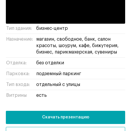
Ходынское поле
Адрес:
Площадь:
73 м²
Тип здания:
бизнес-центр
Назначение:
магазин
свободное
банк
салон
красоты
шоурум
кафе
бижутерия
бизнес
парикмахерская
сувениры
Отделка:
без отделки
Парковка:
подземный паркинг
Тип входа:
отдельный с улицы
Витрины
есть
Скачать презентацию