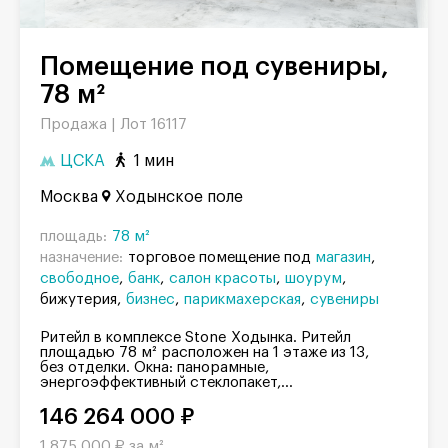
Помещение под сувениры,
78 м²
Продажа |
Лот 16117
ЦСКА
1 мин
Москва
Ходынское поле
площадь:
78 м²
назначение:
торговое помещение под
магазин
свободное
банк
салон красоты
шоурум
бижутерия
бизнес
парикмахерская
сувениры
Ритейл в комплексе Stone Ходынка. Ритейл
площадью 78 м² расположен на 1 этаже из 13,
без отделки. Окна: панорамные,
энергоэффективный стеклопакет,...
146 264 000 ₽
1 875 000 ₽ за м²