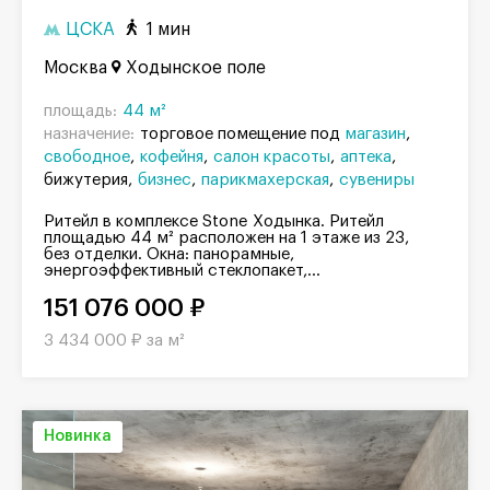
ЦСКА
1 мин
Москва
Ходынское поле
площадь:
44 м²
назначение:
торговое помещение под
магазин
свободное
кофейня
салон красоты
аптека
бижутерия
бизнес
парикмахерская
сувениры
Ритейл в комплексе Stone Ходынка. Ритейл
площадью 44 м² расположен на 1 этаже из 23,
без отделки. Окна: панорамные,
энергоэффективный стеклопакет,...
151 076 000 ₽
3 434 000 ₽ за м²
Новинка