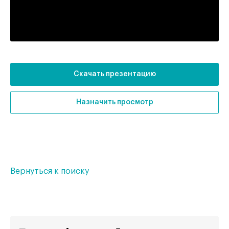
Тип здания:
жилой комплекс
Отделка:
без отделки
Скачать презентацию
Назначить просмотр
Вернуться к поиску