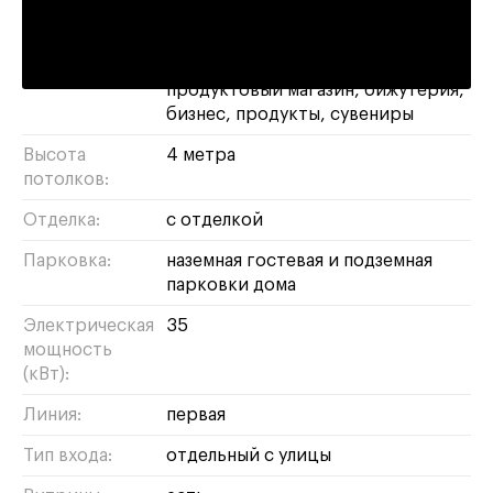
Площадь:
123 м²
Назначение:
магазин
свободное
банк
спортзал
кафе
алко-маркет
продуктовый магазин
бижутерия
бизнес
продукты
сувениры
Высота
4 метра
потолков:
Отделка:
с отделкой
Парковка:
наземная гостевая и подземная
парковки дома
Электрическая
35
мощность
(кВт):
Линия:
первая
Тип входа:
отдельный с улицы