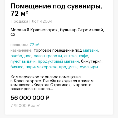
Помещение под сувениры,
72 м²
Продажа |
Лот 42064
Москва
Красногорск, бульвар Строителей,
с2
площадь:
72 м²
назначение:
торговое помещение под
магазин
свободное
салон красоты
аптека
кафе
пункт выдачи
продуктовый магазин
бижутерия
бизнес
парикмахерская
продукты
сувениры
Коммерческое торцевое помещение
в Красногорске. Ритейл находится в жилом
комплексе «Квартал Строгино», в проекте
спланированы школа...
56 000 000 ₽
778 000 ₽ за м²