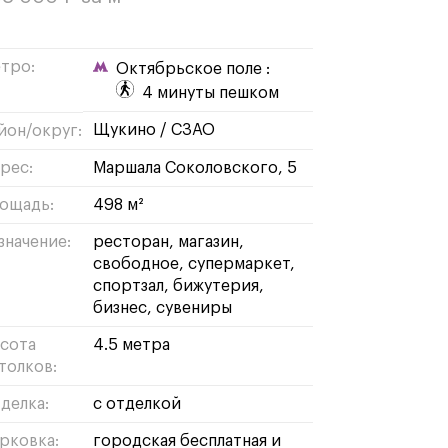
тро:
Октябрьское поле :
4 минуты пешком
щукино
/
СЗАО
йон/округ:
рес:
Маршала Соколовского, 5
ощадь:
498 м²
значение:
ресторан
магазин
свободное
супермаркет
спортзал
бижутерия
бизнес
сувениры
сота
4.5 метра
толков:
делка:
с отделкой
рковка:
городская бесплатная и