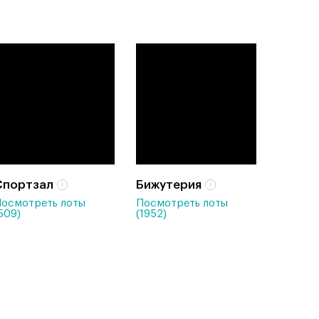
Спортзал
Бижутерия
осмотреть лоты
Посмотреть лоты
509)
(1952)