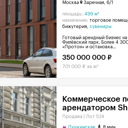
Москва
Заречная, 6/1
площадь:
499 м²
назначение:
торговое помещ
бижутерия
сувениры
Готовый арендный бизнес на
Филёвский парк. Более 4 30
«Протон» и остановка...
350 000 000 ₽
701 000 ₽ за м²
Коммерческое помещение с
арендатором Sho
Продажа |
Лот 524
Пушкинская
8 мин