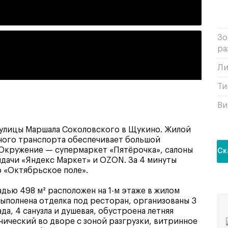
Зо
ра
Ли
Ти
Ви
 улицы Маршала Соколовского в Щукино. Жилой
ного транспорта обеспечивает большой
Окружение — супермаркет «Пятёрочка», салоны
Ск
дачи «Яндекс Маркет» и OZON. За 4 минуты
 «Октябрьское поле».
ью 498 м² расположен на 1-м этаже в жилом
Выполнена отделка под ресторан, организованы 3
ада, 4 санузла и душевая, обустроена летняя
нический во дворе с зоной разгрузки, витринное