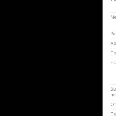
Ме
Ра
Ад
Пл
На
Вы
по
От
Па