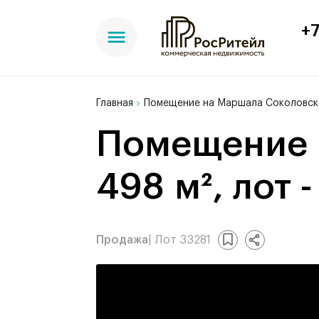
+7
Главная
Помещение на Маршала Соколовско
Помещение на Маршала Соколовского,
498 м², лот 
Продажа
| Лот 33281