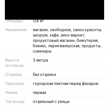
гагаринский
/
ЮЗАО
Район/округ:
Адрес:
Ленинский проспект, 70/11
Площадь:
124 м²
Назначение:
магазин
свободное
салон красоты
шоурум
кафе
алко-маркет
продуктовый магазин
бижутерия
бизнес
парикмахерская
продукты
сувениры
Высота
3 метра
потолков:
Отделка:
без отделки
Парковка:
городская платная перед фасадом
Линия:
первая
Тип входа:
отдельный с улицы