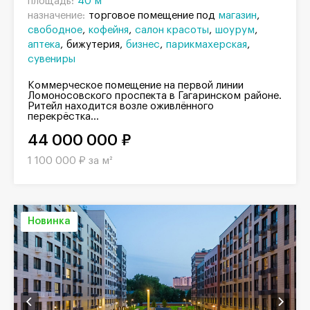
площадь:
40 м²
назначение:
торговое помещение под
магазин
свободное
кофейня
салон красоты
шоурум
аптека
бижутерия
бизнес
парикмахерская
сувениры
Коммерческое помещение на первой линии
Ломоносовского проспекта в Гагаринском районе.
Ритейл находится возле оживлённого
перекрёстка...
44 000 000 ₽
1 100 000 ₽ за м²
Новинка