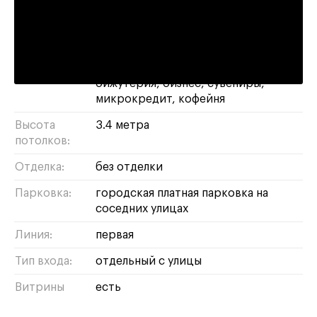
Адрес:
Ленинградский проспект, 33с3
Площадь:
14 м²
Назначение:
магазин
свободное
шоурум
цветы
бижутерия
бизнес
сувениры
микрокредит
кофейня
Высота
3.4 метра
потолков:
Отделка:
без отделки
Парковка:
городская платная парковка на
соседних улицах
Линия:
первая
Тип входа:
отдельный с улицы
Витрины
есть