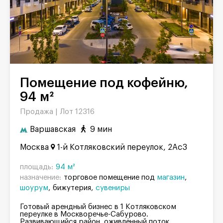
Помещение под кофейню,
94 м²
Продажа |
Лот 12316
Варшавская
9 мин
Москва
1-й Котляковский переулок, 2Ас3
площадь:
94 м²
назначение:
торговое помещение под
магазин
шоурум
бижутерия
сувениры
Готовый арендный бизнес в 1 Котляковском
переулке в Москворечье-Сабурово.
Развивающийся район, оживлённый поток