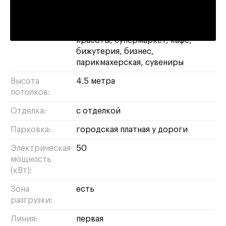
Площадь:
133 м²
Назначение:
магазин
свободное
банк
салон
красоты
супермаркет
кафе
бижутерия
бизнес
парикмахерская
сувениры
Высота
4.5 метра
потолков:
Отделка:
с отделкой
Парковка:
городская платная у дороги
Электрическая
50
мощность
(кВт):
Зона
есть
разгрузки:
Линия:
первая