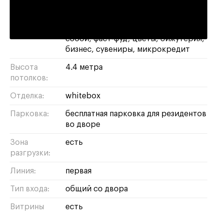
Площадь:
38 м²
Назначение:
магазин
свободное
кофейня
кофе с
собой
фаст-фуд
цветы
бижутерия
бизнес
сувениры
микрокредит
Высота
4.4 метра
потолков:
Отделка:
whitebox
Парковка:
бесплатная парковка для резидентов
во дворе
Зона
есть
разгрузки:
Линия:
первая
Тип входа:
общий со двора
Витрины
есть