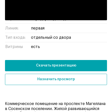
потолков:
Отделка:
с отделкой
Парковка:
перед фасадом здания
Линия:
первая
Тип входа:
отдельный со двора
Витрины
есть
Скачать презентацию
Назначить просмотр
Коммерческое помещение на проспекте Магеллана
в Сосенском поселении. Жилой развивающийся