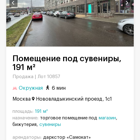
Помещение под сувениры,
191 м²
Продажа |
Лот 10857
Окружная
6 мин
Москва
Нововладыкинский проезд, 1с1
площадь:
191 м²
назначение:
торговое помещение под
магазин
бижутерия
сувениры
арендаторы:
даркстор «Самокат»