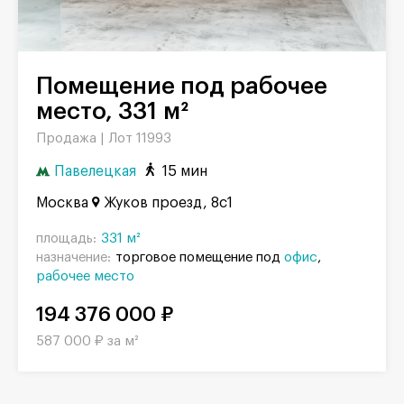
Помещение под рабочее
место, 331 м²
Продажа |
Лот 11993
Павелецкая
15 мин
Москва
Жуков проезд, 8с1
площадь:
331 м²
назначение:
торговое помещение под
офис
рабочее место
194 376 000 ₽
587 000 ₽ за м²