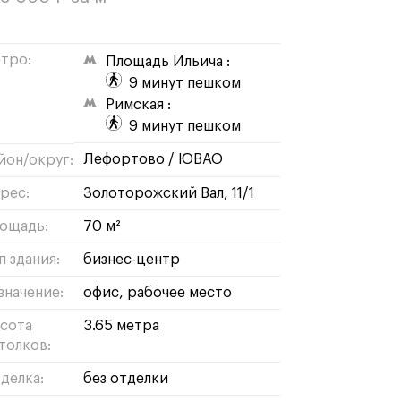
тро:
Площадь Ильича :
9 минут пешком
Римская :
9 минут пешком
лефортово
/
ЮВАО
йон/округ:
рес:
Золоторожский Вал, 11/1
ощадь:
70 м²
п здания:
бизнес-центр
значение:
офис
рабочее место
сота
3.65 метра
толков:
делка:
без отделки