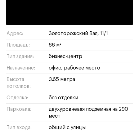
Римская :
9 минут пешком
лефортово
/
ЮВАО
Район/округ:
Адрес:
Золоторожский Вал, 11/1
Площадь:
66 м²
Тип здания:
бизнес-центр
Назначение:
офис
рабочее место
Высота
3.65 метра
потолков:
Отделка:
без отделки
Парковка:
двухуровневая подземная на 290
мест
Тип входа:
общий с улицы