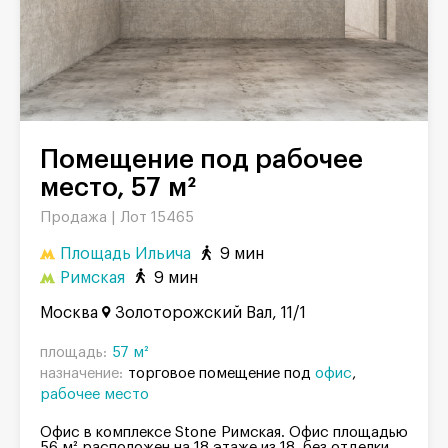
Помещение под рабочее
место, 57 м²
Продажа |
Лот 15465
Площадь Ильича
9 мин
Римская
9 мин
Москва
Золоторожский Вал, 11/1
площадь:
57 м²
назначение:
торговое помещение под
офис
рабочее место
Офис в комплексе Stone Римская. Офис площадью
56 м² расположен на 18 этаже из 18, без отделки.