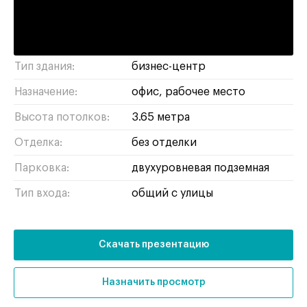
Нижние Мнёвники, 39/41
Адрес:
Площадь:
854 м²
Тип здания:
бизнес-центр
Назначение:
офис
рабочее место
Высота потолков:
3.65 метра
Отделка:
без отделки
Парковка:
двухуровневая подземная
Тип входа:
общий с улицы
Скачать презентацию
Назначить просмотр