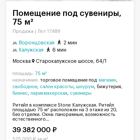
Помещение под сувениры,
75 м²
Продажа |
Лот 17489
Воронцовская
2 мин
Калужская
6 мин
Москва
Старокалужское шоссе, 64/1
площадь:
75 м²
назначение:
торговое помещение под
магазин
свободное
салон красоты
шоурум
бижутерия
бизнес
парикмахерская
сувениры
Ритейл в комплексе Stone Калужская. Ритейл
площадью 75 м² расположен на 3 этаже из 20,
без отделки. Окна: панорамные, возможность
естественного...
39 382 000 ₽
525 000 ₽ за м²