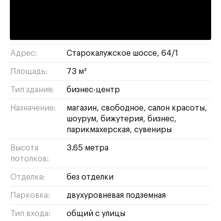
Калужская :
6 минут пешком
обручевский
/
ЮЗАО
Район/округ:
Адрес:
Старокалужское шоссе, 64/1
Площадь:
73 м²
Тип здания:
бизнес-центр
Назначение:
магазин
свободное
салон красоты
шоурум
бижутерия
бизнес
парикмахерская
сувениры
Высота
3.65 метра
потолков:
Отделка:
без отделки
Парковка:
двухуровневая подземная
Тип входа:
общий с улицы