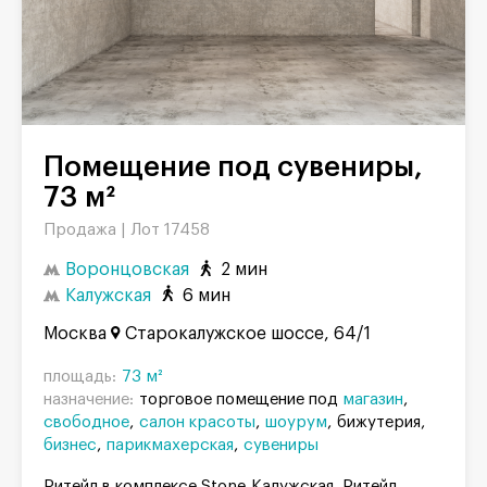
Помещение под сувениры,
73 м²
Продажа |
Лот 17458
Воронцовская
2 мин
Калужская
6 мин
Москва
Старокалужское шоссе, 64/1
площадь:
73 м²
назначение:
торговое помещение под
магазин
свободное
салон красоты
шоурум
бижутерия
бизнес
парикмахерская
сувениры
Ритейл в комплексе Stone Калужская. Ритейл