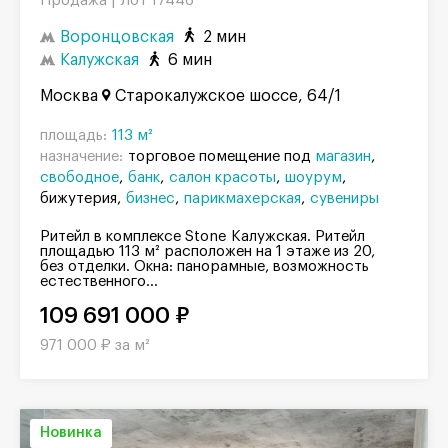
Продажа |
Лот 17446
Воронцовская
2 мин
Калужская
6 мин
Москва
Старокалужское шоссе, 64/1
площадь:
113 м²
назначение:
торговое помещение под
магазин
свободное
банк
салон красоты
шоурум
бижутерия
бизнес
парикмахерская
сувениры
Ритейл в комплексе Stone Калужская. Ритейл
площадью 113 м² расположен на 1 этаже из 20,
без отделки. Окна: панорамные, возможность
естественного...
109 691 000 ₽
971 000 ₽ за м²
Новинка