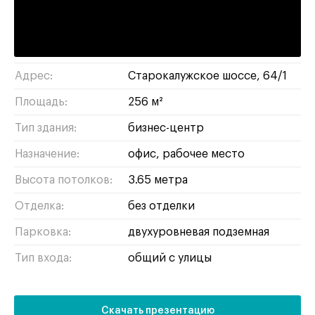
Калужская :
6 минут пешком
обручевский
/
ЮЗАО
Район/округ:
Адрес:
Старокалужское шоссе, 64/1
Площадь:
256 м²
Тип здания:
бизнес-центр
Назначение:
офис
рабочее место
Высота потолков:
3.65 метра
Отделка:
без отделки
Парковка:
двухуровневая подземная
Тип входа:
общий с улицы
Скачать презентацию