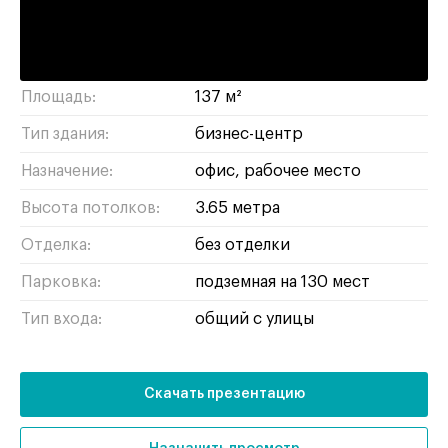
тимирязевский
/
САО
Район/округ:
Адрес:
Дмитровский проезд, 1Г
Площадь:
137 м²
Тип здания:
бизнес-центр
Назначение:
офис
рабочее место
Высота потолков:
3.65 метра
Отделка:
без отделки
Парковка:
подземная на 130 мест
Тип входа:
общий с улицы
Скачать презентацию