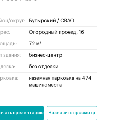
йон/округ:
бутырский
/
СВАО
рес:
Огородный проезд, 16
ощадь:
72 м²
п здания:
бизнес-центр
делка:
без отделки
рковка:
наземная парковка на 474
машиноместа
ачать презентацию
Назначить просмотр