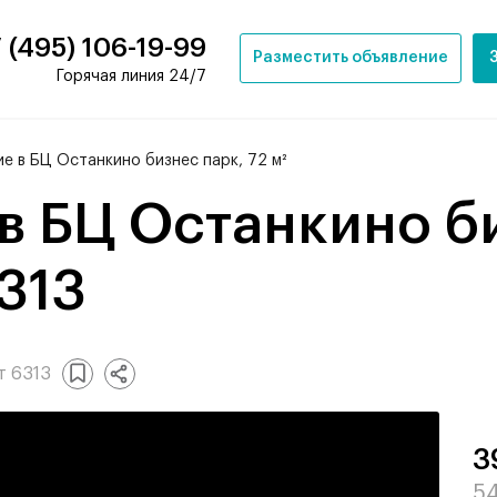
 (495) 106-19-99
Разместить объявление
Горячая линия 24/7
е в БЦ Останкино бизнес парк, 72 м²
6313
т 6313
3
54