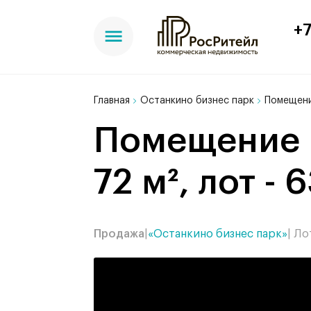
+7
Главная
Останкино бизнес парк
Помещени
Помещение в БЦ Останкино бизнес парк,
72 м², лот - 
Продажа
|
«Останкино бизнес парк»
| Ло