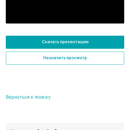
Тип здания:
жилой комплекс
Отделка:
без отделки
Скачать презентацию
Назначить просмотр
Вернуться к поиску