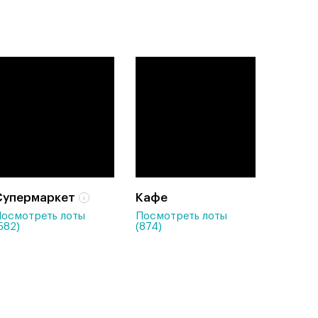
Супермаркет
Кафе
осмотреть лоты
Посмотреть лоты
582)
(874)