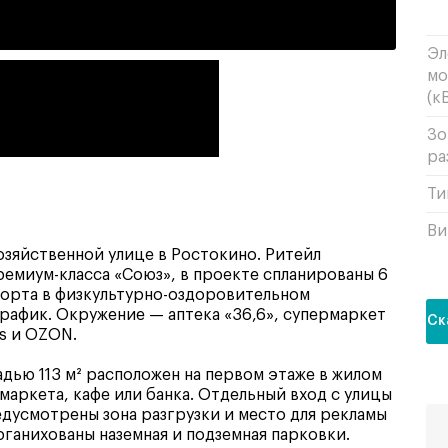
Эл
мо
(кВ
Зо
ра
Ти
Ви
зяйственной улице в Ростокино. Ритейл
ремиум-класса «Союз», в проекте спланированы 6
спорта в физкультурно-оздоровительном
рафик. Окружение — аптека «36,6», супермаркет
Ск
es и OZON.
ью 113 м² расположен на первом этаже в жилом
аркета, кафе или банка. Отдельный вход с улицы
едусмотрены зона разгрузки и место для рекламы
рганихованы наземная и подземная парковки.