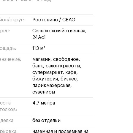
йон/округ:
ростокино
/
СВАО
рес:
Сельскохозяйственная,
24Ас1
ощадь:
113 м²
значение:
магазин
свободное
банк
салон красоты
супермаркет
кафе
бижутерия
бизнес
парикмахерская
сувениры
сота
4.7 метра
толков:
делка:
без отделки
рковка:
наземная и подземная на