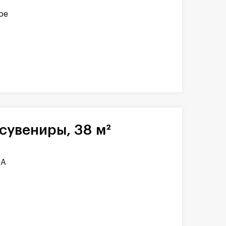
ое
сувениры, 38 м²
1А