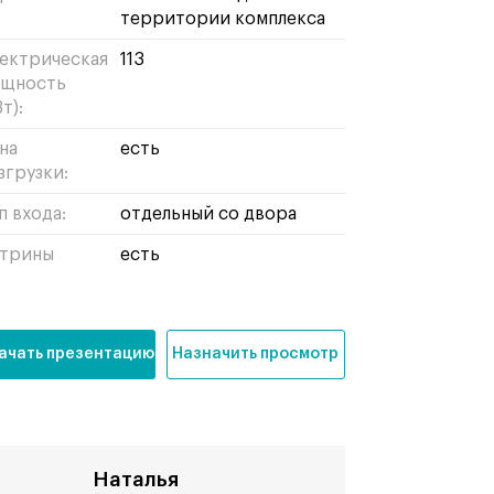
территории комплекса
ектрическая
113
щность
т):
на
есть
згрузки:
п входа:
отдельный со двора
трины
есть
ачать презентацию
Назначить просмотр
Наталья